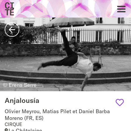
Accueil
Show
navigat
Retour
© Erena Serre
Anjalousía
Olivier Meyrou, Matias Pilet et Daniel Barba
Add
Moreno (FR, ES)
CIRQUE
to
La Châtelaine