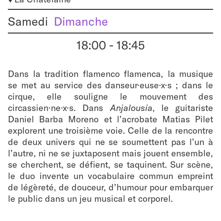
favouri
Samedi
Dimanche
18:00
-
18:45
Dans la tradition flamenco flamenca, la musique
se met au service des danseur·euse·x·s ; dans le
cirque, elle souligne le mouvement des
circassien·ne·x·s. Dans
Anjalousía
, le guitariste
Daniel Barba Moreno et l’acrobate Matias Pilet
explorent une troisième voie. Celle de la rencontre
de deux univers qui ne se soumettent pas l’un à
l’autre, ni ne se juxtaposent mais jouent ensemble,
se cherchent, se défient, se taquinent. Sur scène,
le duo invente un vocabulaire commun empreint
de légèreté, de douceur, d’humour pour embarquer
le public dans un jeu musical et corporel.