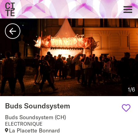
Accueil
Show
navigat
Retour
1/6
Buds Soundsystem
Buds Soundsystem (CH)
Add
ELECTRONIQUE
La Placette Bonnard
to