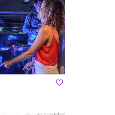
Add
to
favourites