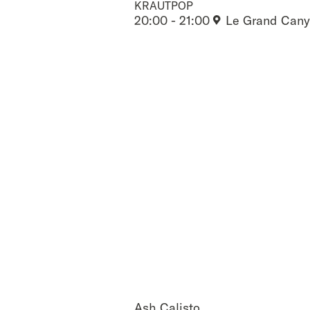
KRAUTPOP
20:00 - 21:00
Le Grand Can
Ash Calisto
Ash Calisto