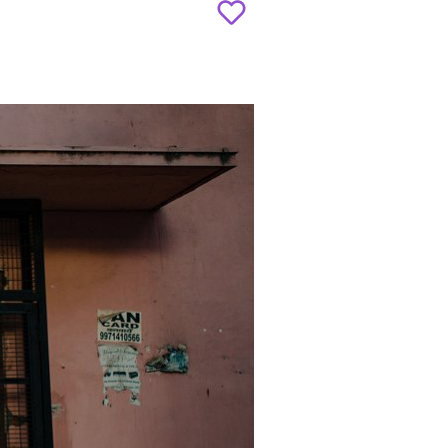
Add
to
favourites