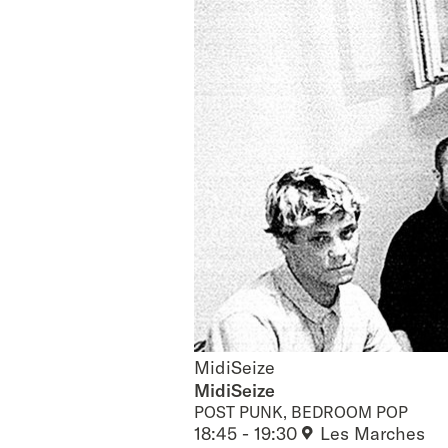
MidiSeize
MidiSeize
MidiSeize
POST PUNK, BEDROOM POP
18:45 - 19:30
Les Marches