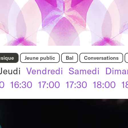
sique
Jeune public
Bal
Conversations
Jeudi
Vendredi
Samedi
Dima
00
16:30
17:00
17:30
18:00
1