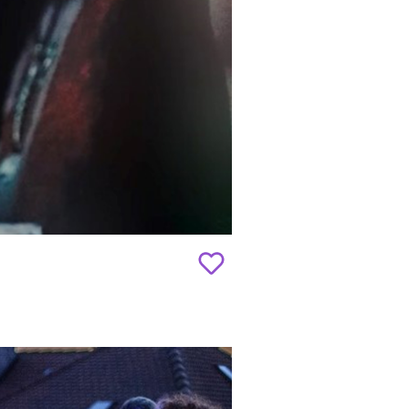
Add
to
favourites