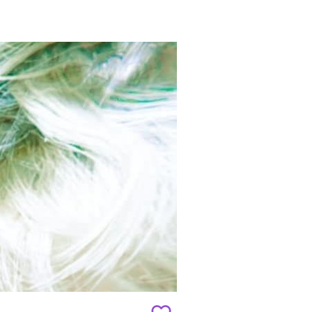
Add
to
favourites