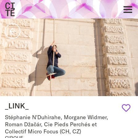
Accueil
Show
navigat
Retour
_LINK_
Stéphanie N'Duhirahe, Morgane Widmer,
Add
Roman Džačár, Cie Pieds Perchés et
Collectif Micro Focus (CH, CZ)
to
CIRQUE