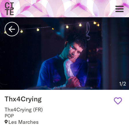
Accueil
Show
navigat
Retour
1/2
Thx4Crying
Thx4Crying (FR)
Add
POP
Les Marches
to