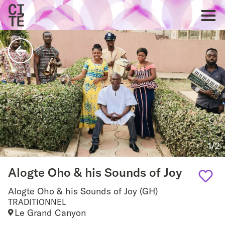
Accueil
Show
navigat
Retour
1/2
Alogte Oho & his Sounds of Joy
Alogte Oho & his Sounds of Joy (GH)
Add
TRADITIONNEL
Le Grand Canyon
to