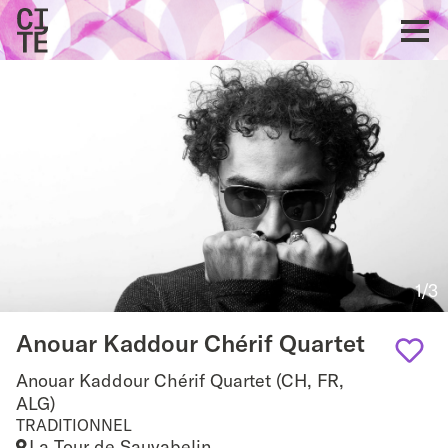
Accueil
Show
navigat
Retour
1/3
Anouar Kaddour Chérif Quartet
Anouar Kaddour Chérif Quartet (CH, FR,
Add
ALG)
TRADITIONNEL
to
La Tour de Sauvabelin