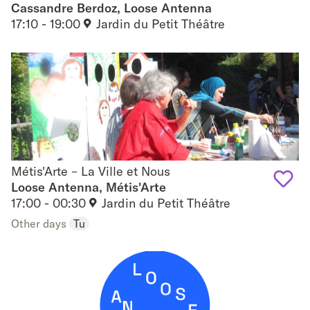
Cassandre Berdoz, Loose Antenna
Add
17:10 - 19:00
Jardin du Petit Théâtre
to
favouri
Métis'Arte – La Ville et Nous
Métis'Arte – La Ville et Nous
Loose Antenna, Métis'Arte
17:00 - 00:30
Jardin du Petit Théâtre
Add
Other days
Tu
to
favouri