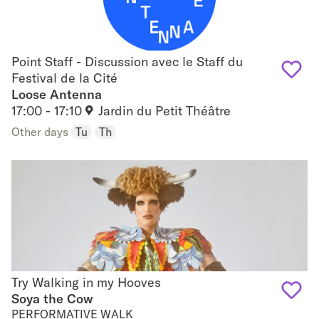
Point Staff - Discussion avec le Staff du
Point Staff - Discussion avec le Staff du Festival
Festival de la Cité
de la Cité
Loose Antenna
Add
17:00 - 17:10
Jardin du Petit Théâtre
to
Other days
Tu
Th
favouri
Try Walking in my Hooves
Try Walking in my Hooves
Soya the Cow
PERFORMATIVE WALK
Add