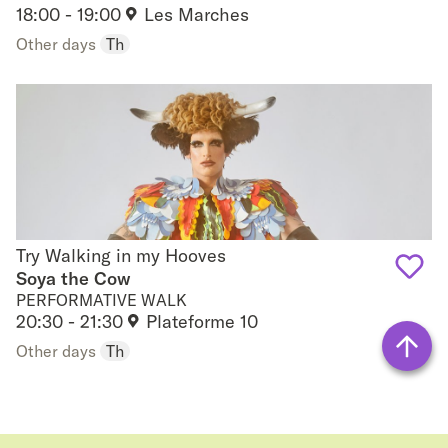
18:00 - 19:00
Les Marches
to
Other days
Th
favouri
Try Walking in my Hooves
Try Walking in my Hooves
Soya the Cow
PERFORMATIVE WALK
Add
20:30 - 21:30
Plateforme 10
to
Other days
Th
favouri
Back
to top