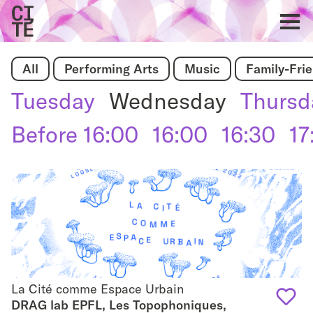
Home
Show
All
Performing Arts
Music
Family-Fri
navigat
Tuesday
Wednesday
Thursd
Before 16:00
16:00
16:30
17
La Cité comme Espace Urbain
La Cité comme Espace Urbain
DRAG lab EPFL, Les Topophoniques,