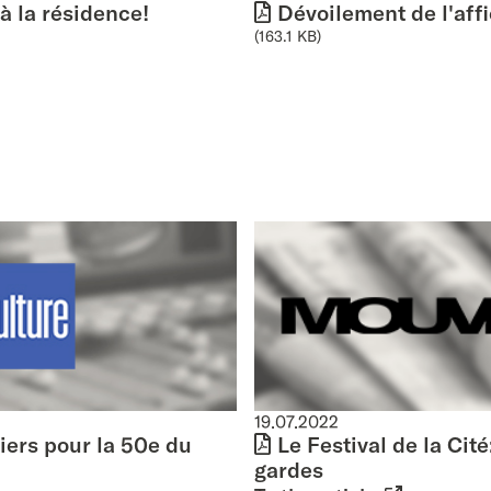
à la résidence!
Dévoilement de l'aff
(163.1 KB)
19.07.2022
iers pour la 50e du
Le Festival de la Ci
gardes