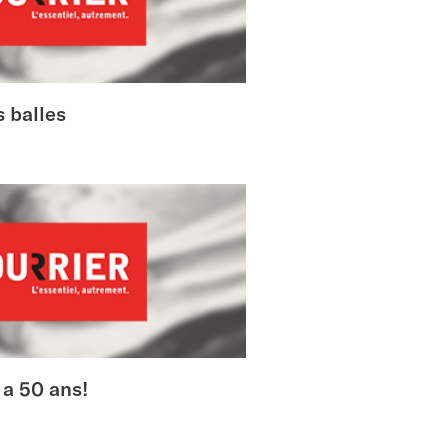
s balles
 a 50 ans!