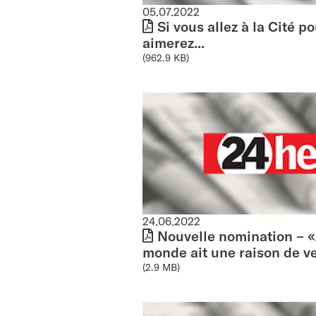
05.07.2022
Si vous allez à la Cité po
aimerez...
(962.9 KB)
24.06.2022
Nouvelle nomination – «
monde ait une raison de ven
(2.9 MB)